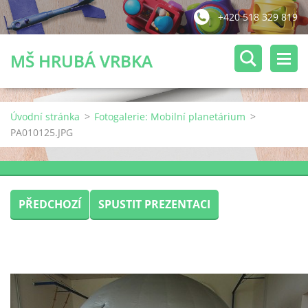
+420 518 329 819
MŠ HRUBÁ VRBKA
Úvodní stránka
>
Fotogalerie: Mobilní planetárium
>
PA010125.JPG
PŘEDCHOZÍ
SPUSTIT PREZENTACI