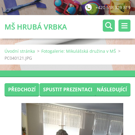
+420 518 329 819
MŠ HRUBÁ VRBKA
Úvodní stránka
>
Fotogalerie: Mikulášská družina v MŠ
>
PC040121.JPG
PŘEDCHOZÍ
SPUSTIT PREZENTACI
NÁSLEDUJÍCÍ