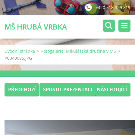
+420 518 329 819
MŠ HRUBÁ VRBKA
Úvodní stránka
>
Fotogalerie: Mikulášská družina v MŠ
>
PC040095.JPG
PŘEDCHOZÍ
SPUSTIT PREZENTACI
NÁSLEDUJÍCÍ