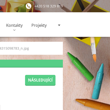
+420 518 329 819
Kontakty
Projekty
4315098783_n.jpg
NÁSLEDUJÍCÍ