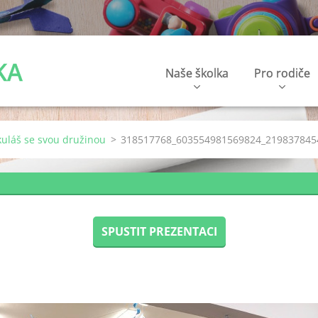
KA
Naše školka
Pro rodiče
kuláš se svou družinou
>
318517768_603554981569824_219837845
SPUSTIT PREZENTACI