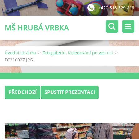
+420 518 329 819
MŠ HRUBÁ VRBKA
Úvodní stránka
>
Fotogalerie: Koledování po vesnici
>
PC210027.JPG
PŘEDCHOZÍ
SPUSTIT PREZENTACI