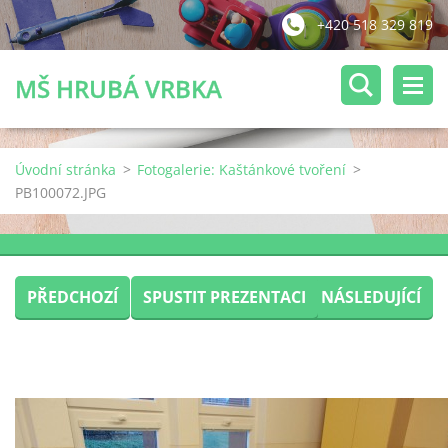
+420 518 329 819
MŠ HRUBÁ VRBKA
Úvodní stránka
>
Fotogalerie: Kaštánkové tvoření
>
PB100072.JPG
PŘEDCHOZÍ
SPUSTIT PREZENTACI
NÁSLEDUJÍCÍ