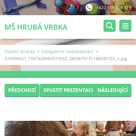
+420 518 329 819
MŠ HRUBÁ VRBKA
Úvodní stránka
>
Fotogalerie: Kaštánkování
>
310300521_1047420692573553_2855675131188335720_n.jpg
PŘEDCHOZÍ
SPUSTIT PREZENTACI
NÁSLEDUJÍCÍ