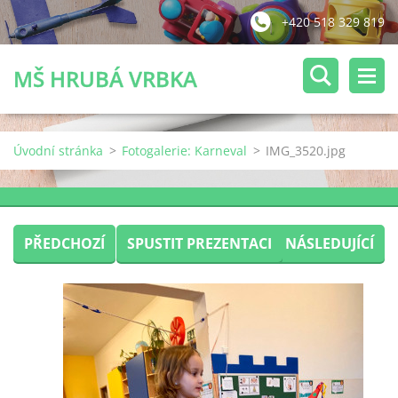
+420 518 329 819
MŠ HRUBÁ VRBKA
Úvodní stránka
>
Fotogalerie: Karneval
>
IMG_3520.jpg
PŘEDCHOZÍ
SPUSTIT PREZENTACI
NÁSLEDUJÍCÍ