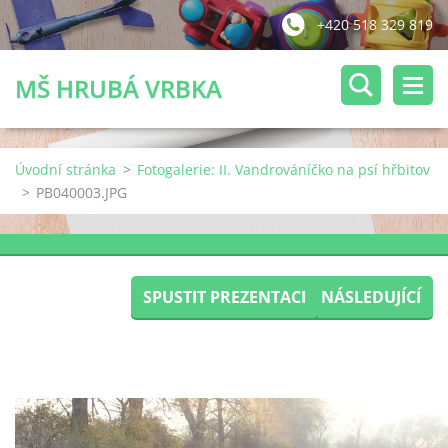
+420 518 329 819
MŠ HRUBÁ VRBKA
Úvodní stránka
>
Fotogalerie: II. Vandrováníčko na psí hřbitov
>
PB040003.JPG
SPUSTIT PREZENTACI
NÁSLEDUJÍCÍ