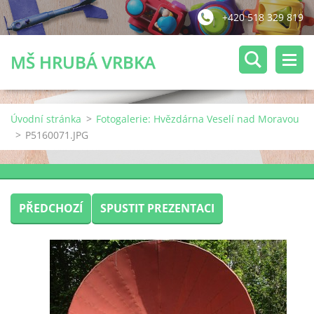
+420 518 329 819
MŠ HRUBÁ VRBKA
Úvodní stránka
>
Fotogalerie: Hvězdárna Veselí nad Moravou
>
P5160071.JPG
PŘEDCHOZÍ
SPUSTIT PREZENTACI