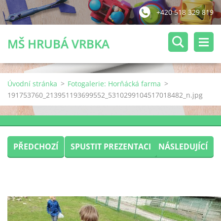
+420 518 329 819
MŠ HRUBÁ VRBKA
Úvodní stránka
>
Fotogalerie: Horňácká farma
>
191753760_213951193699552_5310299104517018482_n.jpg
PŘEDCHOZÍ
SPUSTIT PREZENTACI
NÁSLEDUJÍCÍ