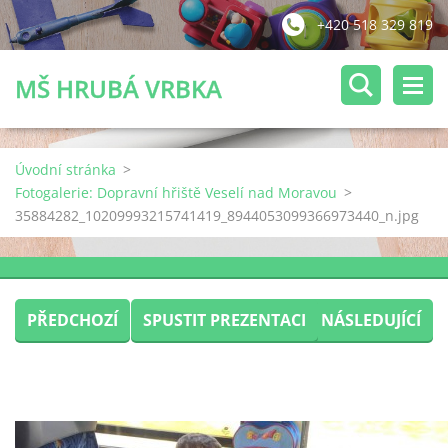
+420 518 329 819
MŠ HRUBÁ VRBKA
Úvodní stránka
>
Fotogalerie: Dopravní hřiště Veselí nad Moravou
>
35884282_10209993215741419_8944053099366973440_n.jpg
PŘEDCHOZÍ
SPUSTIT PREZENTACI
NÁSLEDUJÍCÍ