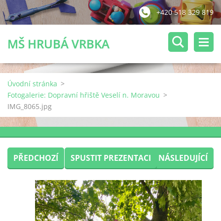
+420 518 329 819
MŠ HRUBÁ VRBKA
Úvodní stránka
>
Fotogalerie: Dopravní hřiště Veselí n. Moravou
>
IMG_8065.jpg
PŘEDCHOZÍ
SPUSTIT PREZENTACI
NÁSLEDUJÍCÍ