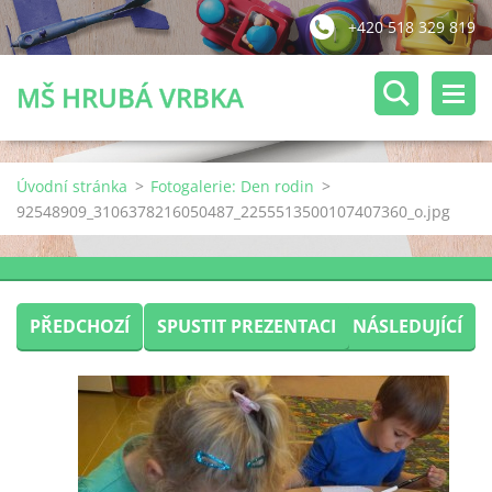
+420 518 329 819
MŠ HRUBÁ VRBKA
Úvodní stránka
>
Fotogalerie: Den rodin
>
92548909_3106378216050487_2255513500107407360_o.jpg
PŘEDCHOZÍ
SPUSTIT PREZENTACI
NÁSLEDUJÍCÍ