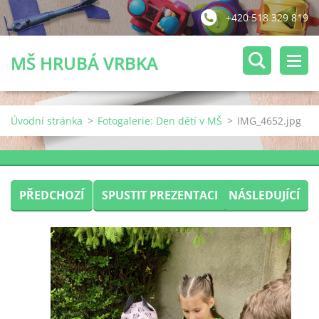
+420 518 329 819
MŠ HRUBÁ VRBKA
Úvodní stránka
>
Fotogalerie: Den dětí v MŠ
>
IMG_4652.jpg
PŘEDCHOZÍ
SPUSTIT PREZENTACI
NÁSLEDUJÍCÍ