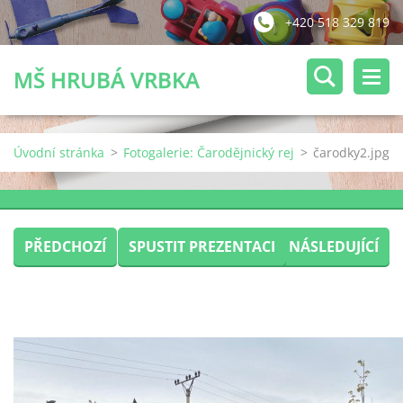
+420 518 329 819
MŠ HRUBÁ VRBKA
Úvodní stránka
>
Fotogalerie: Čarodějnický rej
>
čarodky2.jpg
PŘEDCHOZÍ
SPUSTIT PREZENTACI
NÁSLEDUJÍCÍ