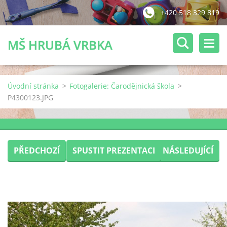
+420 518 329 819
MŠ HRUBÁ VRBKA
Úvodní stránka
>
Fotogalerie: Čarodějnická škola
>
P4300123.JPG
PŘEDCHOZÍ
SPUSTIT PREZENTACI
NÁSLEDUJÍCÍ