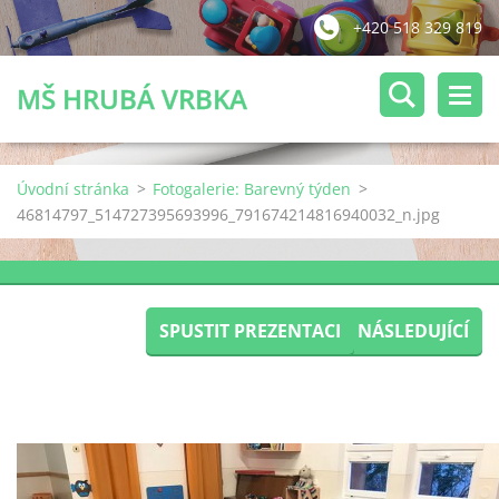
+420 518 329 819
MŠ HRUBÁ VRBKA
Úvodní stránka
>
Fotogalerie: Barevný týden
>
46814797_514727395693996_791674214816940032_n.jpg
SPUSTIT PREZENTACI
NÁSLEDUJÍCÍ