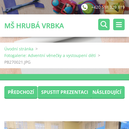
+420 518 329 819
MŠ HRUBÁ VRBKA
Úvodní stránka
>
Fotogalerie: Adventní věnečky a vystoupení dětí
>
PB270021.JPG
PŘEDCHOZÍ
SPUSTIT PREZENTACI
NÁSLEDUJÍCÍ